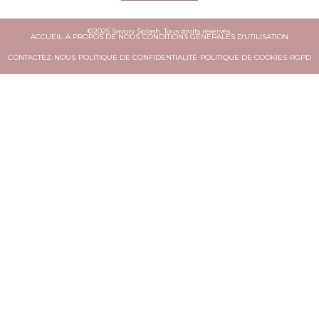
©2025 Savory Splash. Tous droits réservés.
ACCUEIL
À PROPOS DE NOUS
CONDITIONS GÉNÉRALES D’UTILISATION
CONTACTEZ-NOUS
POLITIQUE DE CONFIDENTIALITÉ
POLITIQUE DE COOKIES
RGPD