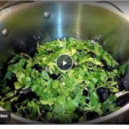
Fullscreen
curry
Play
Video