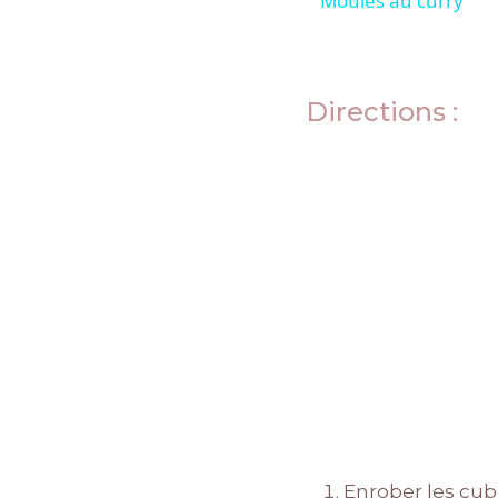
Moules au curry
Directions :
Enrober les cube