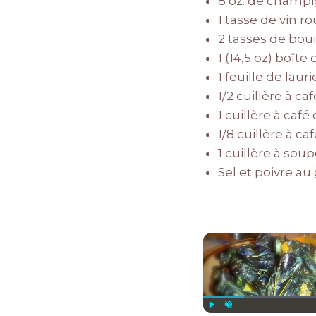
8 oz. de champig
1 tasse de vin ro
2 tasses de bou
1 (14,5 oz) boît
1 feuille de lauri
1/2 cuillère à c
1 cuillère à café
1/8 cuillère à c
1 cuillère à so
Sel et poivre au