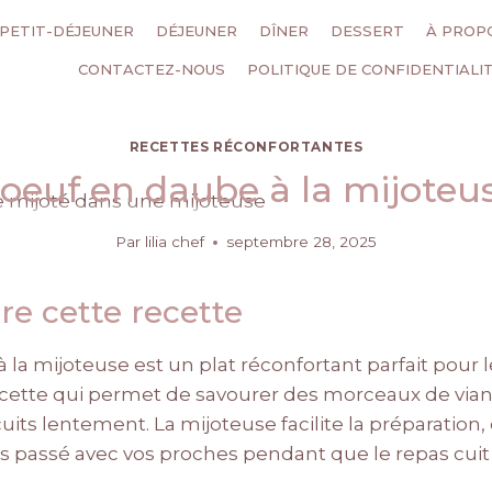
PETIT-DÉJEUNER
DÉJEUNER
DÎNER
DESSERT
À PROP
CONTACTEZ-NOUS
POLITIQUE DE CONFIDENTIALI
RECETTES RÉCONFORTANTES
oeuf en daube à la mijoteu
Par
lilia chef
septembre 28, 2025
re cette recette
la mijoteuse est un plat réconfortant parfait pour l
recette qui permet de savourer des morceaux de via
uits lentement. La mijoteuse facilite la préparation
s passé avec vos proches pendant que le repas cuit 