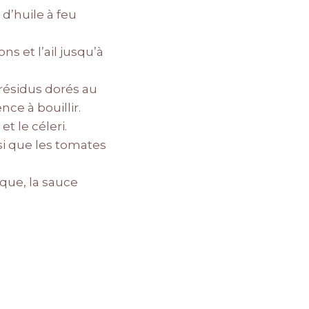
d’huile à feu
s et l’ail jusqu’à
 résidus dorés au
ce à bouillir.
t le céleri.
si que les tomates
ïque, la sauce