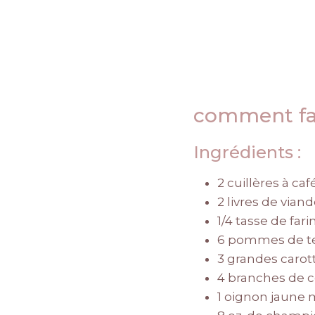
comment fai
Ingrédients :
2 cuillères à ca
2 livres de via
1/4 tasse de fari
6 pommes de ter
3 grandes carot
4 branches de c
1 oignon jaune