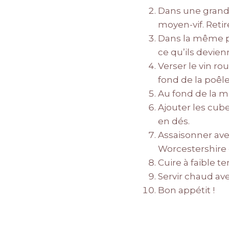
Dans une grande
moyen-vif. Retir
Dans la même poê
ce qu’ils devie
Verser le vin ro
fond de la poêle
Au fond de la mi
Ajouter les cube
en dés.
Assaisonner avec
Worcestershire e
Cuire à faible 
Servir chaud ave
Bon appétit !