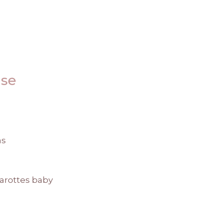
use
as
arottes baby