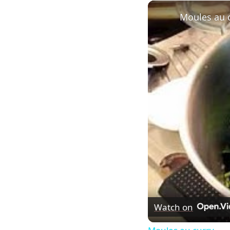
Play
Unmute
Moules au 
Watch on