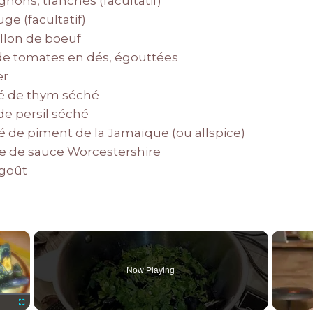
nons, tranchés (facultatif)
uge (facultatif)
illon de boeuf
e de tomates en dés, égouttées
er
afé de thym séché
 de persil séché
afé de piment de la Jamaïque (ou allspice)
upe de sauce Worcestershire
 goût
×
Now Playing