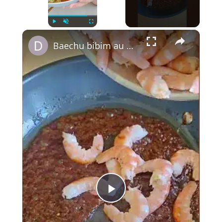
×
Play
Unmute
Fullscreen
Baechu bibim au gochujang, fenouil croquant & crevettes grillées, riz japonica
Play