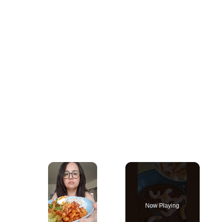
×
Now Playing