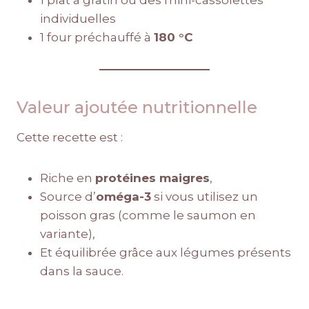
1 plat à gratin ou des mini-cassolettes
individuelles
1 four préchauffé à
180 °C
Valeur ajoutée nutritionnelle
Cette recette est :
Riche en
protéines maigres
,
Source d’
oméga-3
si vous utilisez un
poisson gras (comme le saumon en
variante),
Et équilibrée grâce aux légumes présents
dans la sauce.