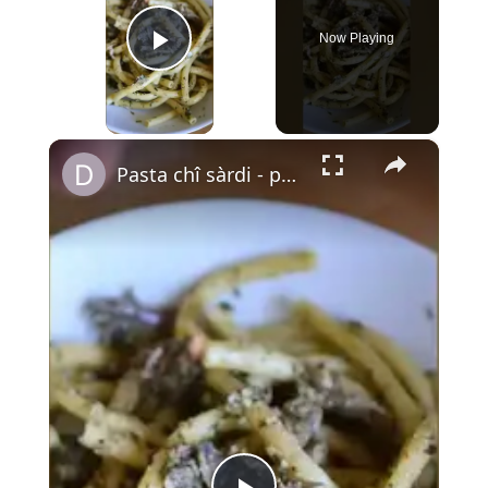
Now Playing
Play Video
×
Pasta chî sàrdi - pâtes aux sardines