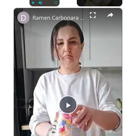
×
Play
Unmute
Fullscreen
Ramen Carbonara twistées, poulet katsu-like, petits pois, chou chinois cru & crispy chili oil
Play
Video