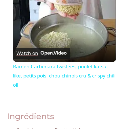
Watch on
Ramen Carbonara twistées, poulet katsu-
like, petits pois, chou chinois cru & crispy chili
oil
Ingrédients