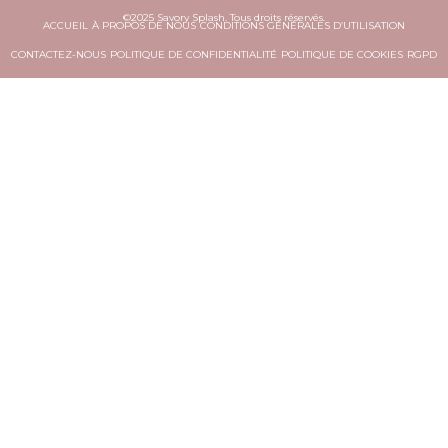
©2025 Savory Splash. Tous droits réservés.
ACCUEIL
À PROPOS DE NOUS
CONDITIONS GÉNÉRALES D’UTILISATION
CONTACTEZ-NOUS
POLITIQUE DE CONFIDENTIALITÉ
POLITIQUE DE COOKIES
RGPD