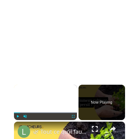
×
Now Playing
×
Play
Unmute
Fullscreen
🌿 Tout ce qu’il faut savoir sur la culture du persil 📖