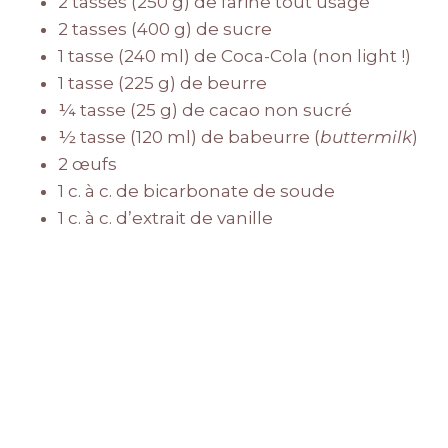
2 tasses (250 g) de farine tout usage
2 tasses (400 g) de sucre
1 tasse (240 ml) de Coca-Cola (non light !)
1 tasse (225 g) de beurre
¼ tasse (25 g) de cacao non sucré
½ tasse (120 ml) de babeurre (
buttermilk
)
2 œufs
1 c. à c. de bicarbonate de soude
1 c. à c. d’extrait de vanille