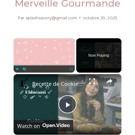
Merveille Gourmande
Par
splashsavory@gmail.com
octobre 29, 2025
×
Now Playing
×
Play
Unmute
Fullscreen
Recette de Cookies au Chocolat Noir | Idée Goûter du Confinement
Play
Watch on
Video