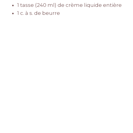
1 tasse (240 ml) de crème liquide entière
1 c. à s. de beurre