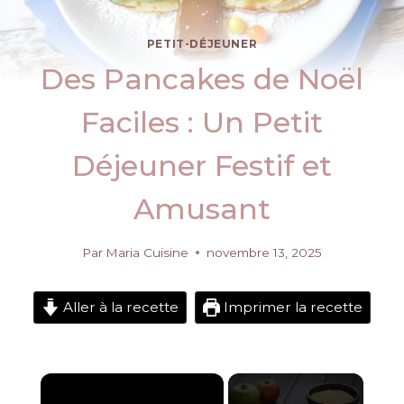
PETIT-DÉJEUNER
Des Pancakes de Noël
Faciles : Un Petit
Déjeuner Festif et
Amusant
Par
Maria Cuisine
novembre 13, 2025
Aller à la recette
Imprimer la recette
×