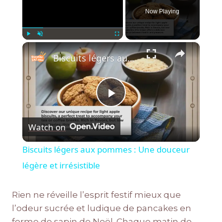
Now Playing
×
Play
Unmute
Fullscreen
Biscuits légers aux pommes : Une douceur légère et irrésistible
Play
Watch on
Video
Biscuits légers aux pommes : Une douceur
légère et irrésistible
Rien ne réveille l’esprit festif mieux que
l’odeur sucrée et ludique de pancakes en
forme de sapin de Noël. Chaque matin de