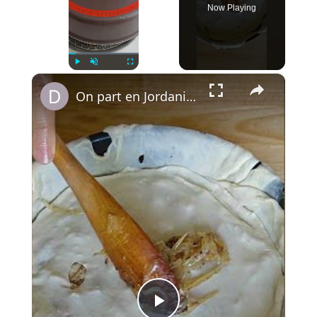
Now Playing
×
Play
Unmute
Fullscreen
On part en Jordanie avec El Makmoura, un grand plat de fête en couches de pâte maison