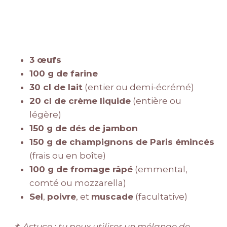
3 œufs
100 g de farine
30 cl de lait
(entier ou demi-écrémé)
20 cl de crème liquide
(entière ou
légère)
150 g de dés de jambon
150 g de champignons de Paris émincés
(frais ou en boîte)
100 g de fromage râpé
(emmental,
comté ou mozzarella)
Sel
,
poivre
, et
muscade
(facultative)
📌
Astuce : tu peux utiliser un mélange de