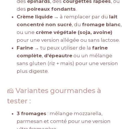
des
épinards
, des
courgettes râpées
, ou
des
poireaux fondants
.
Crème liquide
→ à remplacer par du
lait
concentré non sucré
, du
fromage blanc
,
ou une
crème végétale (soja, avoine)
pour une version allégée ou sans lactose.
Farine
→ tu peux utiliser de la
farine
complète
,
d’épeautre
ou un mélange
sans gluten (riz + maïs) pour une version
plus digeste.
🧀 Variantes gourmandes à
tester :
3 fromages
: mélange mozzarella,
parmesan et comté pour une version
ultra fromagère.