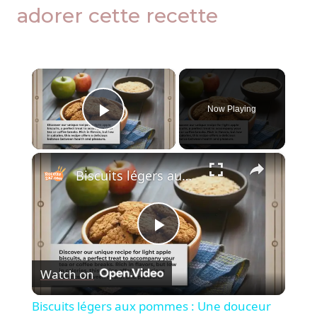
adorer cette recette
×
Now Playing
Play Video
×
Biscuits légers aux pommes : Une douceur légère et irrésistible
Play
Watch on
Video
Biscuits légers aux pommes : Une douceur