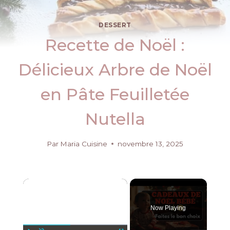
DESSERT
Recette de Noël :
Délicieux Arbre de Noël
en Pâte Feuilletée
Nutella
Par
Maria Cuisine
novembre 13, 2025
×
Now Playing