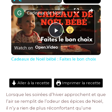
×
Play
Unmute
Fullscreen
Cadeaux de Noël bébé : Faites le bon choix
Play
Watch on
Video
Cadeaux de Noël bébé : Faites le bon choix
Aller à la recette
Imprimer la recette
Lorsque les soirées d’hiver approchent et que
l’air se remplit de l’odeur des épices de Noël,
il n’y a rien de plus réconfortant qu’une