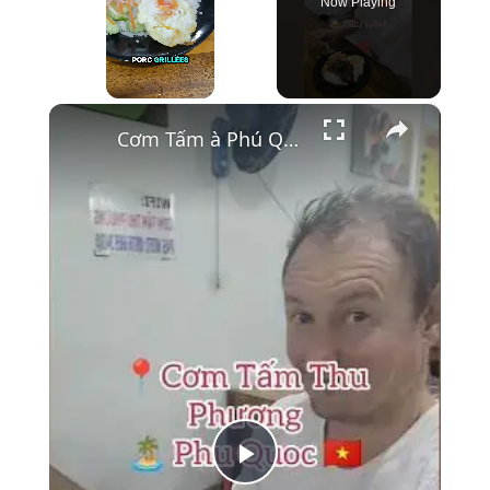
Now Playing
×
Unmute
Cơm Tấm à Phú Quốc 🌴 Riz brisé, porc grillé
Play