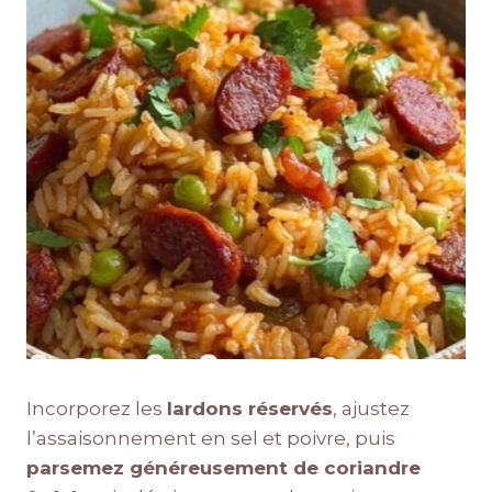
Incorporez les
lardons réservés
, ajustez
l’assaisonnement en sel et poivre, puis
parsemez généreusement de coriandre