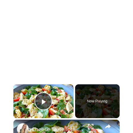
×
Now Playing
Play Video
×
Cheese Tortelloni Pasta Salad