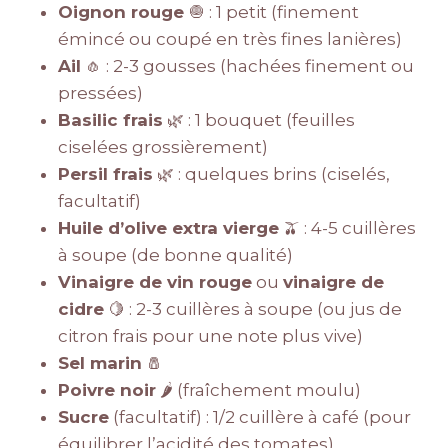
Oignon rouge
🧅 : 1 petit (finement
émincé ou coupé en très fines lanières)
Ail
🧄 : 2-3 gousses (hachées finement ou
pressées)
Basilic frais
🌿 : 1 bouquet (feuilles
ciselées grossièrement)
Persil frais
🌿 : quelques brins (ciselés,
facultatif)
Huile d’olive extra vierge
🫒 : 4-5 cuillères
à soupe (de bonne qualité)
Vinaigre de vin rouge
ou
vinaigre de
cidre
🍋 : 2-3 cuillères à soupe (ou jus de
citron frais pour une note plus vive)
Sel marin
🧂
Poivre noir
🌶️ (fraîchement moulu)
Sucre
(facultatif) : 1/2 cuillère à café (pour
équilibrer l’acidité des tomates)