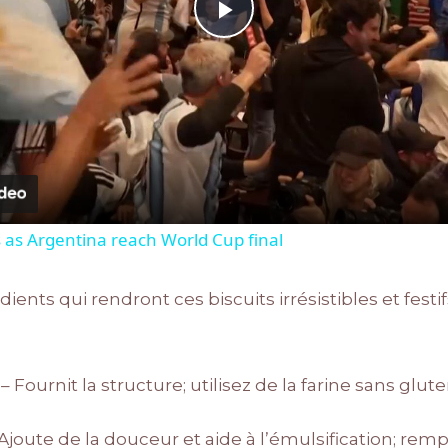
Play
Video
 as Argentina reach World Cup final
ents qui rendront ces biscuits irrésistibles et festif
– Fournit la structure; utilisez de la farine sans glu
Ajoute de la douceur et aide à l’émulsification; rem