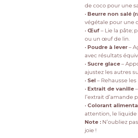
de coco pour une sa
•
Beurre non salé (r
végétale pour une op
•
Œuf
– Lie la pâte
ou un œuf de lin.
•
Poudre à lever
– A
avec résultats équiv
•
Sucre glace
– Appo
ajustez les autres s
•
Sel
– Rehausse les s
•
Extrait de vanille
–
l’extrait d’amande p
•
Colorant alimentai
attention, le liquide
Note :
N’oubliez pas
joie !