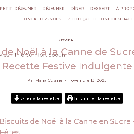
PETIT-DÉJEUNER
DÉJEUNER
DÎNER
DESSERT
À PROP
CONTACTEZ-NOUS
POLITIQUE DE CONFIDENTIALI
DESSERT
 de Noël à la Canne de Sucr
Recette Festive Indulgente
Par
Maria Cuisine
novembre 13, 2025
Aller à la recette
Imprimer la recette
 Biscuits de Noël à la Canne en Sucre
 Fêtes