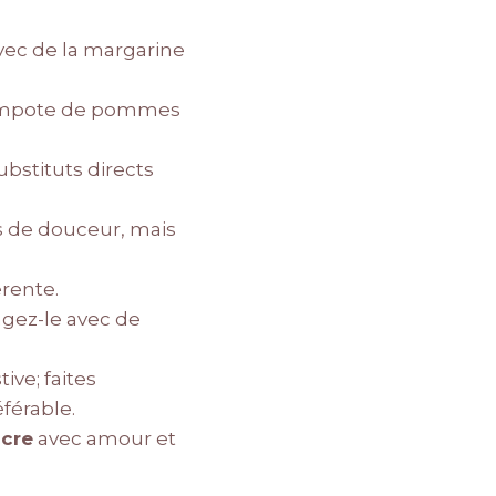
vec de la margarine
e compote de pommes
bstituts directs
s de douceur, mais
érente.
gez-le avec de
ive; faites
éférable.
ucre
avec amour et