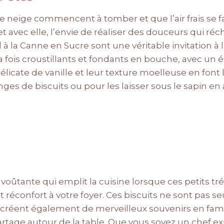
 neige commencent à tomber et que l’air frais se fai
 et avec elle, l’envie de réaliser des douceurs qui ré
à la Canne en Sucre sont une véritable invitation à la 
la fois croustillants et fondants en bouche, avec un é
délicate de vanille et leur texture moelleuse en f
ges de biscuits ou pour les laisser sous le sapin en
oûtante qui emplit la cuisine lorsque ces petits tré
t réconfort à votre foyer. Ces biscuits ne sont pas 
ls créent également de merveilleux souvenirs en famil
tage autour de la table. Que vous soyez un chef e