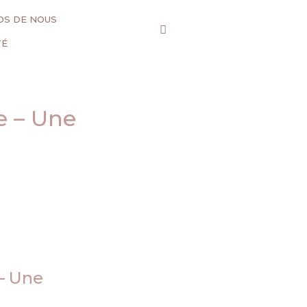
OS DE NOUS
TÉ
e – Une
 – Une