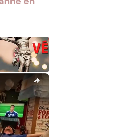
Canne en
×