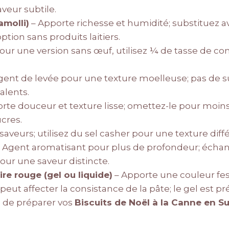
veur subtile.
amolli)
– Apporte richesse et humidité; substituez a
tion sans produits laitiers.
; pour une version sans œuf, utilisez ¼ de tasse d
gent de levée pour une texture moelleuse; pas de su
alents.
rte douceur et texture lisse; omettez-le pour moin
ucres.
aveurs; utilisez du sel casher pour une texture diff
 Agent aromatisant pour plus de profondeur; échan
our une saveur distincte.
re rouge (gel ou liquide)
– Apporte une couleur fest
 peut affecter la consistance de la pâte; le gel est pr
 de préparer vos
Biscuits de Noël à la Canne en S