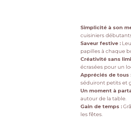
Simplicité à son mei
cuisiniers débutants
Saveur festive :
Leur
papilles à chaque 
Créativité sans limi
écrasées pour un loo
Appréciés de tous 
séduiront petits et 
Un moment à parta
autour de la table.
Gain de temps :
Grâ
les fêtes.