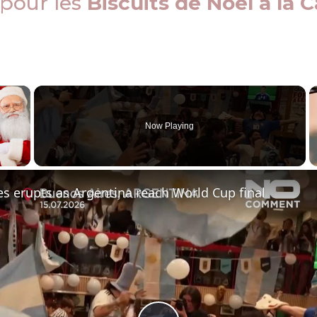
 pour les
Biscuits de Noël à la 
×
Now Playing
 Video
s erupts as Argentina reach World Cup final