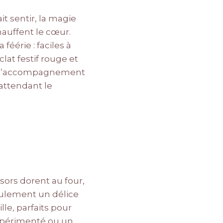
t sentir, la magie
chauffent le cœur.
féérie : faciles à
clat festif rouge et
ont l’accompagnement
 attendant le
sors dorent au four,
seulement un délice
le, parfaits pour
xpérimenté ou un