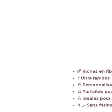
🌾
Riches en fi
⚡
Ultra rapides
:
🥛
Personnalisa
🍌
Parfaites pou
💪
Idéales pour 
👩‍🍳
Sans farin