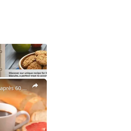
×
Le secret d’un petit déjeuner parfait pour rester en pleine forme après 60 ans !