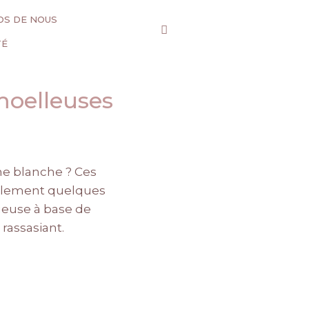
OS DE NOUS
TÉ
 moelleuses
ine blanche ? Ces
seulement quelques
tueuse à base de
rassasiant.