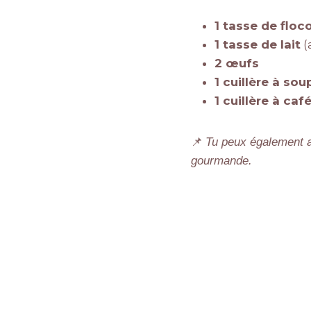
1 tasse de floc
1 tasse de lait
(
2 œufs
1 cuillère à so
1 cuillère à caf
📌
Tu peux également a
gourmande.