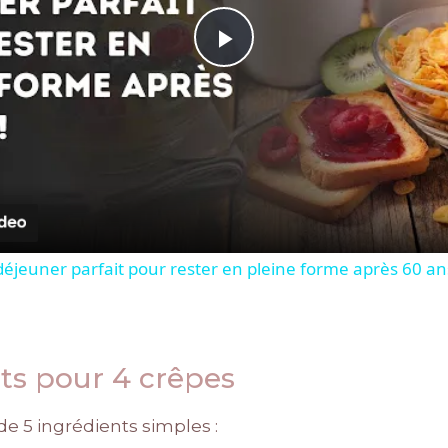
Play
Video
 déjeuner parfait pour rester en pleine forme après 60 an
nts pour 4 crêpes
de 5 ingrédients simples :