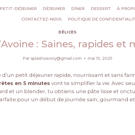
PETIT-DÉJEUNER
DÉJEUNER
DÎNER
DESSERT
À PROP
CONTACTEZ-NOUS
POLITIQUE DE CONFIDENTIALI
DÉLICES
’Avoine : Saines, rapides et
Par
splashsavory@gmail.com
mai 15, 2025
 d’un petit déjeuner rapide, nourrissant et sans far
prêtes en 5 minutes
vont te simplifier la vie. Avec 
ard et un blender, tu obtiens une pâte lisse et onc
parfaite pour un début de journée sain, gourmand et 