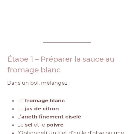
Étape 1 – Préparer la sauce au
fromage blanc
Dans un bol, mélangez :
Le
fromage blanc
Le
jus de citron
L’
aneth finement ciselé
Le
sel
et le
poivre
(Optionnel) Un filet d’huile d’olive ou une