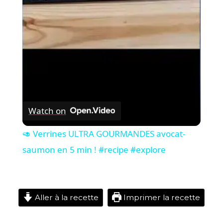
Video
Watch on
🥑 Verrines ULTRA GOURMANDES avocat-
saumon en 5 min ! #recipe #explore
Aller à la recette
Imprimer la recette