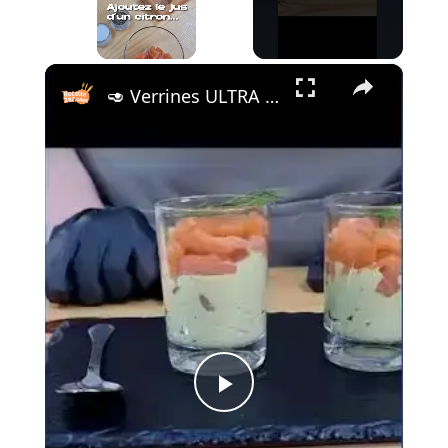
×
Unmute
🥑 Verrines ULTRA GOURMANDES avocat-saumon en 5 min ! #recipe #explore
Play