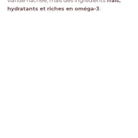
viande hachée, mais des ingrédients
frais,
hydratants et riches en oméga-3
: