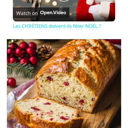
Play
Watch on
Video
Les CHRÉTIENS doivent-ils fêter NOËL ?