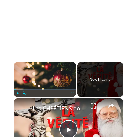
×
Now Playing
×
Play
Unmute
Fullscreen
Les CHRÉTIENS doivent-ils fêter NOËL ?