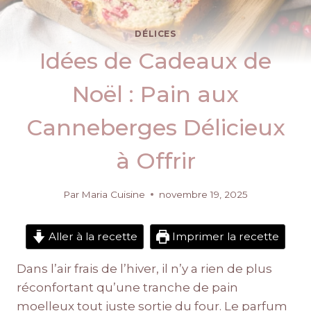
DÉLICES
Idées de Cadeaux de
Noël : Pain aux
Canneberges Délicieux
à Offrir
Par
Maria Cuisine
novembre 19, 2025
Aller à la recette
Imprimer la recette
Dans l’air frais de l’hiver, il n’y a rien de plus
réconfortant qu’une tranche de pain
moelleux tout juste sortie du four. Le parfum