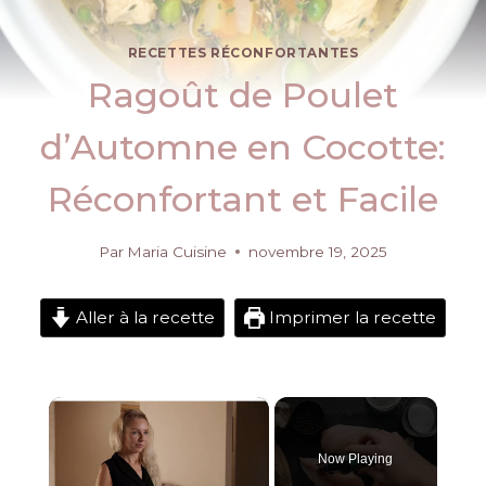
RECETTES RÉCONFORTANTES
Ragoût de Poulet
d’Automne en Cocotte:
Réconfortant et Facile
Par
Maria Cuisine
novembre 19, 2025
Aller à la recette
Imprimer la recette
×
Now Playing