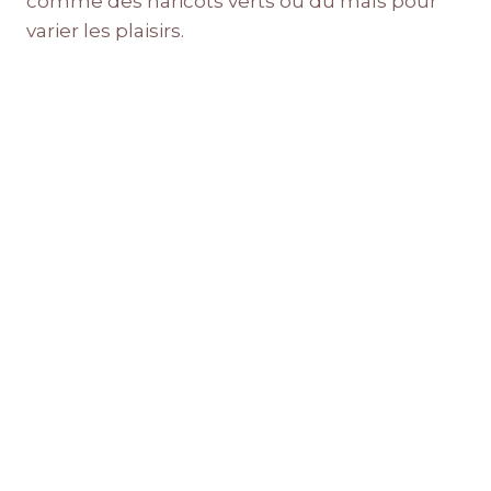
comme des haricots verts ou du maïs pour
varier les plaisirs.