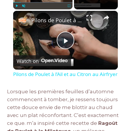
×
Play
Unmute
Fullscreen
Pilons de Poulet à l’Ail et au Citron au Airfryer
Play
Watch on
Video
Pilons de Poulet à l’Ail et au Citron au Airfryer
Lorsque les premières feuilles d’automne
commencent à tomber, je ressens toujours
cette douce envie de me blottir au chaud
avec un plat réconfortant. C’est exactement
ce que. m’a inspiré cette recette de
Ragoût