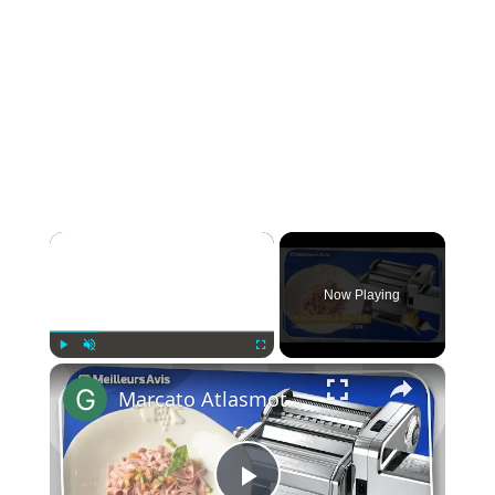
×
Now Playing
×
Play
Unmute
Fullscreen
Marcato Atlasmotor : L’Authenticité des pâtes maison en un geste