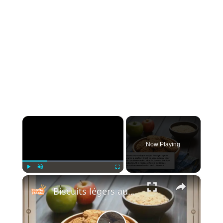
×
Now Playing
×
Play
Unmute
Fullscreen
Biscuits légers aux pommes : Une douceur légère et irrésistible