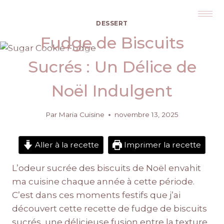
DESSERT
Fudge de Biscuits
Sucrés : Un Délice de
Noël Indulgent
Par
Maria Cuisine
novembre 13, 2025
Aller à la recette
Imprimer la recette
L’odeur sucrée des biscuits de Noël envahit
ma cuisine chaque année à cette période.
C’est dans ces moments festifs que j’ai
découvert cette recette de fudge de biscuits
sucrés, une délicieuse fusion entre la texture