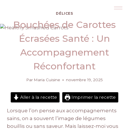
DÉLICES
Bouchées de Carottes
Écrasées Santé : Un
Accompagnement
Réconfortant
Par
Maria Cuisine
novembre 19, 2025
Aller à la recette
Imprimer la recette
Lorsque l’on pense aux accompagnements
sains, on a souvent l’image de légumes
bouillis ou sans saveur. Mais laissez-moi vous