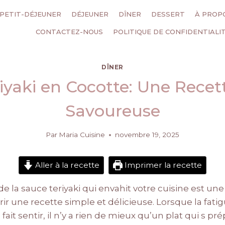
PETIT-DÉJEUNER
DÉJEUNER
DÎNER
DESSERT
À PROP
CONTACTEZ-NOUS
POLITIQUE DE CONFIDENTIALI
DÎNER
iyaki en Cocotte: Une Recett
Savoureuse
Par
Maria Cuisine
novembre 19, 2025
Aller à la recette
Imprimer la recette
e la sauce teriyaki qui envahit votre cuisine est une 
vrir une recette simple et délicieuse. Lorsque la fat
 fait sentir, il n’y a rien de mieux qu’un plat qui s pré