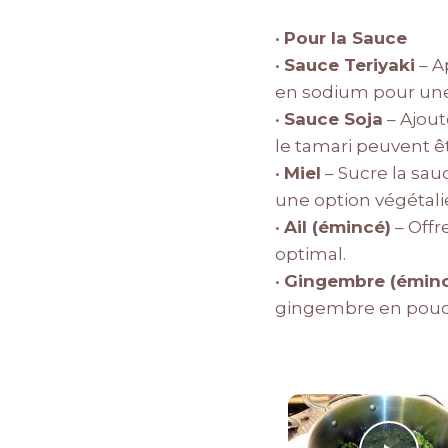
•
Pour la Sauce
•
Sauce Teriyaki
– A
en sodium pour une 
•
Sauce Soja
– Ajout
le tamari peuvent êt
•
Miel
– Sucre la sau
une option végétali
•
Ail (émincé)
– Offr
optimal.
•
Gingembre (émin
gingembre en poudre