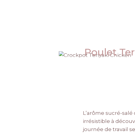
Poulet Ter
L’arôme sucré-salé d
irrésistible à décou
journée de travail se