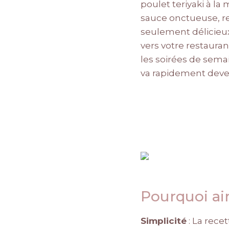
poulet teriyaki à l
sauce onctueuse, r
seulement délicieux
vers votre restauran
les soirées de semai
va rapidement deven
Pourquoi a
Simplicité
: La rece