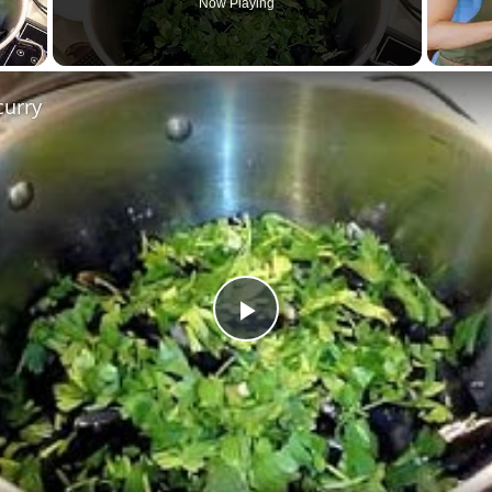
Now Playing
 Video
curry
Play
Video