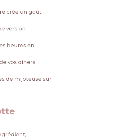
mbre crée un goût
ne version
des heures en
 de vos dîners,
tes de mijoteuse sur
otte
ingrédient,