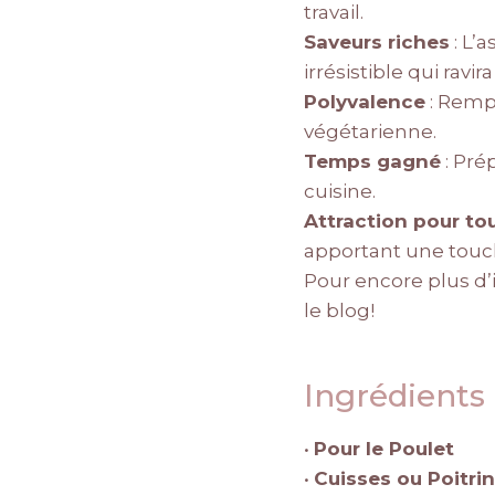
travail.
Saveurs riches
: L’
irrésistible qui ravir
Polyvalence
: Rempl
végétarienne.
Temps gagné
: Pré
cuisine.
Attraction pour to
apportant une touch
Pour encore plus d’i
le blog!
Ingrédients
•
Pour le Poulet
•
Cuisses ou Poitri