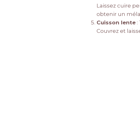
Laissez cuire p
obtenir un mé
Cuisson lente
:
Couvrez et lais