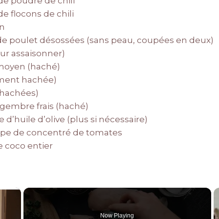
 de poudre de chili
 de flocons de chili
on
 de poulet désossées (sans peau, coupées en deux)
our assaisonner)
 moyen (haché)
ement hachée)
 (hachées)
gembre frais (haché)
e d’huile d’olive (plus si nécessaire)
oupe de concentré de tomates
e coco entier
×
Now Playing