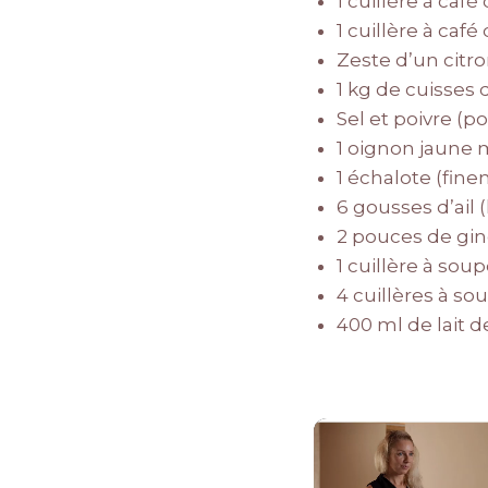
1 cuillère à café
1 cuillère à café
Zeste d’un citr
1 kg de cuisses
Sel et poivre (p
1 oignon jaune
1 échalote (fin
6 gousses d’ail
2 pouces de gin
1 cuillère à soup
4 cuillères à s
400 ml de lait d