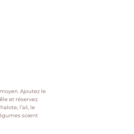
u moyen. Ajoutez le
êle et réservez.
lote, l’ail, le
 légumes soient