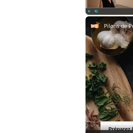
Play
Unmute
Pilons de Po