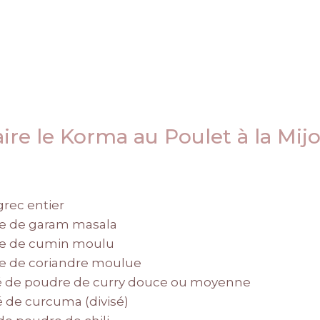
re le Korma au Poulet à la Mij
grec entier
upe de garam masala
upe de cumin moulu
upe de coriandre moulue
fé de poudre de curry douce ou moyenne
fé de curcuma (divisé)