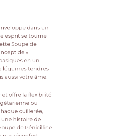
 enveloppe dans un
e esprit se tourne
cette Soupe de
concept de «
s basiques en un
de légumes tendres
s aussi votre âme.
offre la flexibilité
végétarienne ou
haque cuillerée,
 une histoire de
 Soupe de Pénicilline
 pur réconfort.