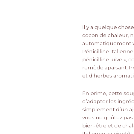
Il y a quelque cho
cocon de chaleur, n’
automatiquement ve
Pénicilline Italienne
pénicilline juive »,
remède apaisant. Im
et d’herbes aromati
En prime, cette sou
d’adapter les ingréd
simplement d’un ajo
vous ne goûtez pas 
bien-être et de chal
Italienne va bientô