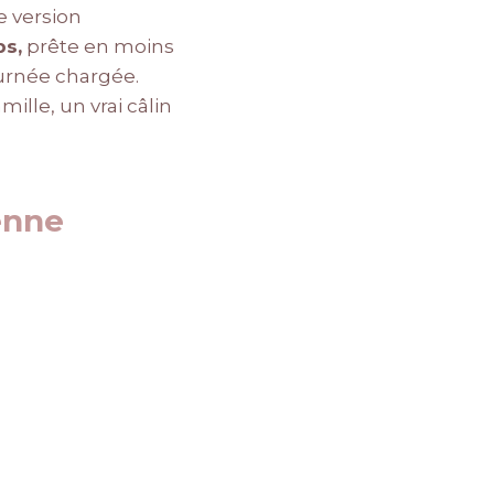
e version
ps,
prête en moins
ournée chargée.
lle, un vrai câlin
ienne