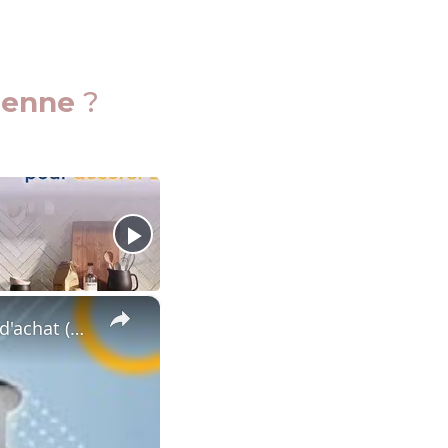
lienne
?
×
⭐️ MEILLEUR EXTRACTEUR DE JUS MANUEL - Comparatif & Guide d'achat (NOUVEAUTÉS) 2023 ⭐️