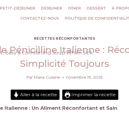
PETIT-DÉJEUNER
DÉJEUNER
DÎNER
DESSERT
À PROP
CONTACTEZ-NOUS
POLITIQUE DE CONFIDENTIALI
RECETTES RÉCONFORTANTES
 Pénicilline Italienne : Réc
Simplicité Toujours
Par
Maria Cuisine
novembre 19, 2025
Aller à la recette
Imprimer la recette
e Italienne : Un Aliment Réconfortant et Sain