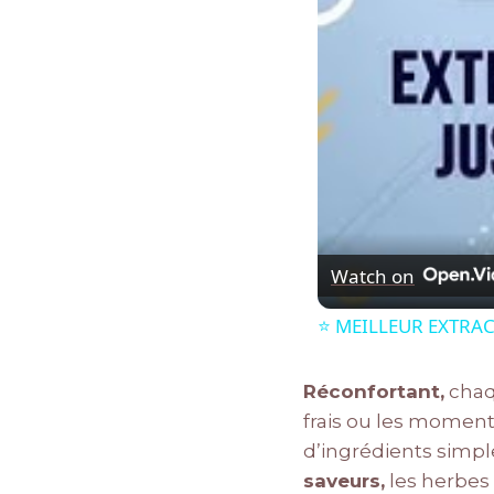
Watch on
⭐️ MEILLEUR EXTRAC
Réconfortant,
chaqu
frais ou les momen
d’ingrédients simpl
saveurs,
les herbes 