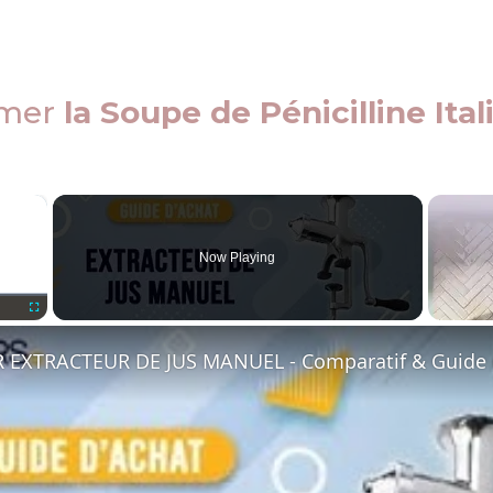
imer
la Soupe de Pénicilline Ita
×
Now Playing
Fullscreen