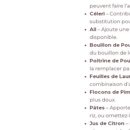
peuvent faire l’
Céleri
– Contribu
substitution pou
Ail
– Ajoute une t
disponible.
Bouillon de Po
du bouillon de 
Poitrine de Pou
la remplacer pa
Feuilles de Lau
combinaison d’as
Flocons de Pi
plus doux.
Pâtes
– Apporte
riz, ou omettez-
Jus de Citron
– 