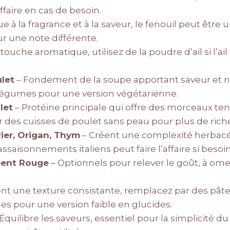
affaire en cas de besoin.
e à la fragrance et à la saveur, le fenouil peut être 
r une note différente.
ouche aromatique, utilisez de la poudre d’ail si l’ail 
ulet
– Fondement de la soupe apportant saveur et nu
légumes pour une version végétarienne.
let
– Protéine principale qui offre des morceaux te
r des cuisses de poulet sans peau pour plus de rich
rier, Origan, Thym
– Créent une complexité herbac
saisonnements italiens peut faire l’affaire si besoin
ment Rouge
– Optionnels pour relever le goût, à ome
nt une texture consistante, remplacez par des pâte
les pour une version faible en glucides.
Équilibre les saveurs, essentiel pour la simplicité du