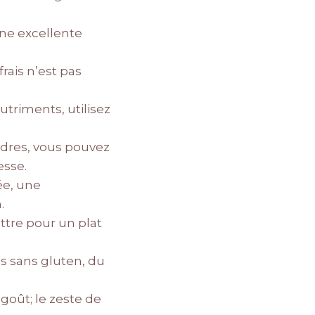
une excellente
frais n’est pas
triments, utilisez
ndres, vous pouvez
esse.
ée, une
.
ttre pour un plat
s sans gluten, du
 goût; le zeste de