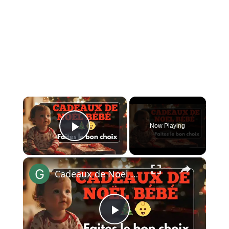
×
Now Playing
Play Video
×
Cadeaux de Noël bébé : Faites le bon choix
Play