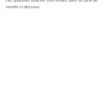
Les quantités exactes sont listées dans la carte de
recette ci-dessous.