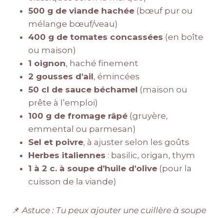
500 g de viande hachée
(bœuf pur ou
mélange bœuf/veau)
400 g de tomates concassées
(en boîte
ou maison)
1 oignon
, haché finement
2 gousses d’ail
, émincées
50 cl de sauce béchamel
(maison ou
prête à l’emploi)
100 g de fromage râpé
(gruyère,
emmental ou parmesan)
Sel et poivre
, à ajuster selon les goûts
Herbes italiennes
: basilic, origan, thym
1 à 2 c. à soupe d’huile d’olive
(pour la
cuisson de la viande)
📌
Astuce : Tu peux ajouter une cuillère à soupe