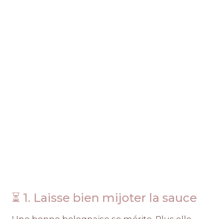
⏳ 1. Laisse bien mijoter la sauce
Une bonne bolognaise se mérite. Plus elle