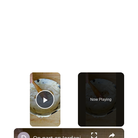
×
Now Playing
Play Video
×
On part en Jordanie avec El Makmoura, un grand plat de fête en couches de pâte maison