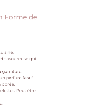
en Forme de
uisine.
et savoureuse qui
 garniture.
 un parfum festif.
n dorée.
elettes. Peut être
e.