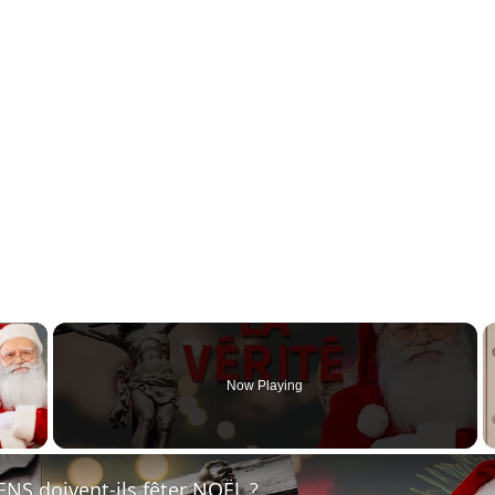
×
Now Playing
 Video
NS doivent-ils fêter NOËL ?