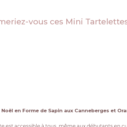
meriez-vous ces Mini Tartelette
de Noël en Forme de Sapin aux Canneberges et Or
tte est accessible à tous, même aux débutants en cu