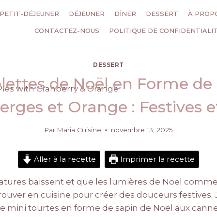
PETIT-DÉJEUNER
DÉJEUNER
DÎNER
DESSERT
À PROP
CONTACTEZ-NOUS
POLITIQUE DE CONFIDENTIALI
DESSERT
elettes de Noël en Forme de
rges et Orange : Festives et
Par
Maria Cuisine
novembre 13, 2025
Aller à la recette
Imprimer la recette
tures baissent et que les lumières de Noël commence
ouver en cuisine pour créer des douceurs festives. 
de mini tourtes en forme de sapin de Noël aux cann