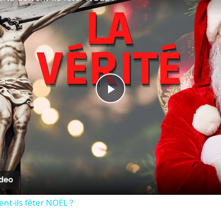
Play
Video
nt-ils fêter NOËL ?