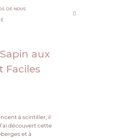
OS DE NOUS
TÉ
 Sapin aux
 Faciles
nt à scintiller, il
J’ai découvert cette
eberges et à