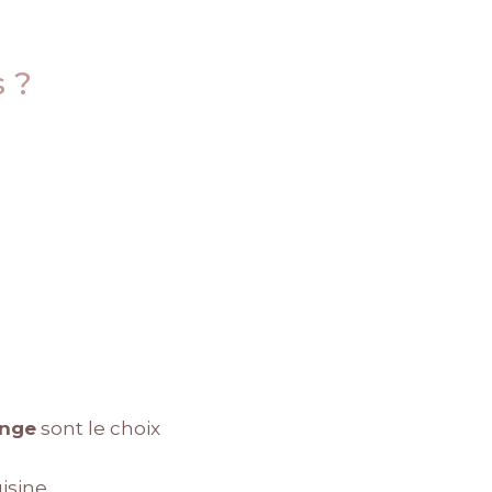
s ?
ange
sont le choix
isine.