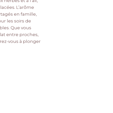
herbes et à l’ail,
lacées. L’arôme
tagés en famille,
ur les soirs de
ibles. Que vous
at entre proches,
arez-vous à plonger