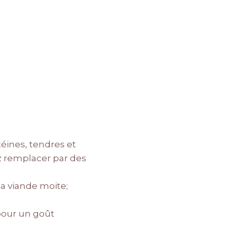
téines, tendres et
z remplacer par des
la viande moite;
 pour un goût