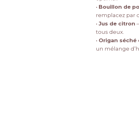
•
Bouillon de po
remplacez par d
•
Jus de citron
–
tous deux.
•
Origan séché 
un mélange d’he