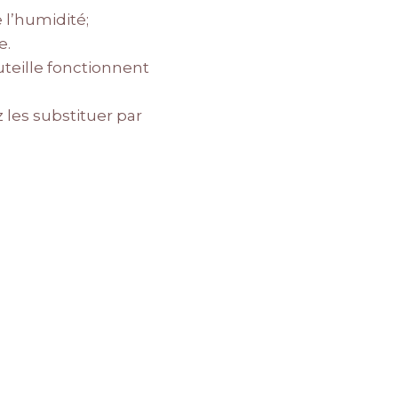
 l’humidité;
e.
outeille fonctionnent
 les substituer par