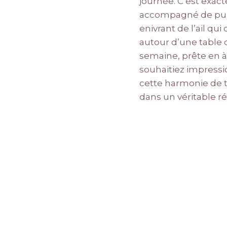
journée. C’est exact
accompagné de puré
enivrant de l’ail q
autour d’une table o
semaine, prête en à 
souhaitiez impressi
cette harmonie de te
dans un véritable rég