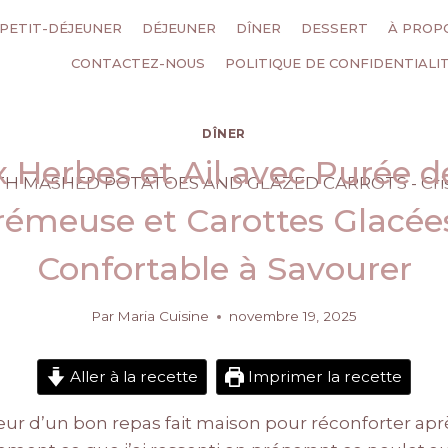
PETIT-DÉJEUNER
DÉJEUNER
DÎNER
DESSERT
À PROP
CONTACTEZ-NOUS
POLITIQUE DE CONFIDENTIALI
DÎNER
x Herbes et Ail avec Purée
rémeuse et Carottes Glacée
Confortable à Savourer
Par
Maria Cuisine
novembre 19, 2025
Aller à la recette
Imprimer la recette
leur d’un bon repas fait maison pour réconforter ap