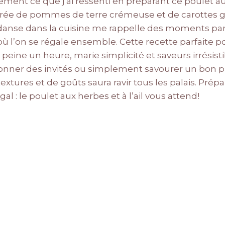
ement ce que j’ai ressenti en préparant ce poulet aux 
e de pommes de terre crémeuse et de carottes g
ui danse dans la cuisine me rappelle des moments par
ù l’on se régale ensemble. Cette recette parfaite po
peine un heure, marie simplicité et saveurs irrésist
onner des invités ou simplement savourer un bon pl
xtures et de goûts saura ravir tous les palais. Prép
al : le poulet aux herbes et à l’ail vous attend!