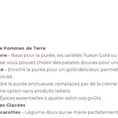
de Pommes de Terre
rre
– Base pour la purée, les variétés Yukon Gold ou
e; vous pouvez choisir des patates douces pour un
lé
– Enrichit la purée pour un goût délicieux; perme
linité.
dre la purée onctueuse; remplacez par de la crème o
e option sans produits laitiers.
Épices essentielles à ajuster selon vos goûts.
tes Glacées
carottes
– Légume doux qui se marie parfaitement av