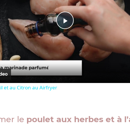
Play
Video
Ail et au Citron au Airfryer
mer le
poulet aux herbes et à l’