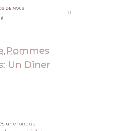
OS DE NOUS
TÉ
 de Pommes
s: Un Dîner
rès une longue