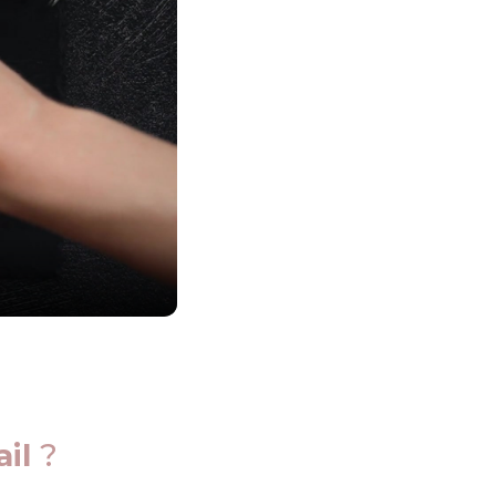
ail
?