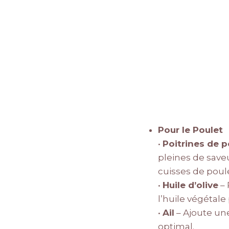
Pour le Poulet
•
Poitrines de p
pleines de save
cuisses de poul
•
Huile d’olive
– 
l’huile végétale 
•
Ail
– Ajoute une
optimal.