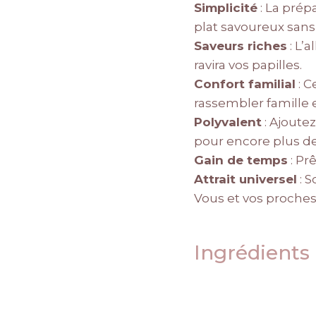
Simplicité
: La prép
plat savoureux sans 
Saveurs riches
: L’
ravira vos papilles.
Confort familial
: C
rassembler famille e
Polyvalent
: Ajoute
pour encore plus de
Gain de temps
: Pr
Attrait universel
: S
Vous et vos proches 
Ingrédients