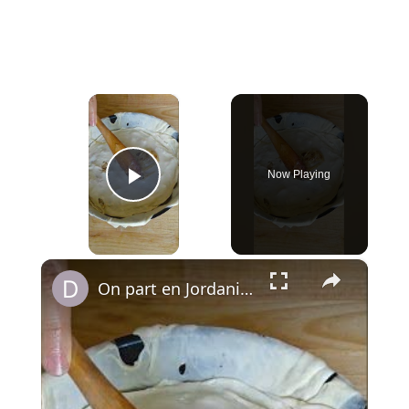
×
Now Playing
Play Video
×
On part en Jordanie avec El Makmoura, un grand plat de fête en couches de pâte maison